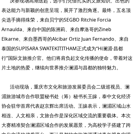
决赛现场高潮迭起，选手们凭借扎实的文旅知识、出色的
表达能力与新颖的创意呈现，展开了激烈角逐。最终，五名顶
尖选手摘得殊荣，来自贝宁的SEGBO Ritchie Forcia
Arnaulda、来自中国的陈洲莉、来自摩洛哥的Zineb
Elkarne、来自墨西哥的Alcibar Ortiz Juan Fernando、来自
泰国的SUPISARA SWATEKITITHAM正式成为“Hi澜湄·昌都
行”国际文旅推介官。他们将肩负起文化传播的使命，带着对这
片土地的热爱，继续向世界推介澜湄与昌都的独特魅力。
活动现场，重庆市文化和旅游发展委员会二级巡视员、澜
湄旅游城市合作联盟秘书处（筹）秘书长王皞，泰中文化经济
协会驻华首席代表赵京辉出席活动。王皞表示，澜湄区域山水
相连、人文相亲，文旅合作是深化区域交流的重要载体。本次
大赛精准契合澜湄区域合作的发展愿景，为高校学子搭建了跨