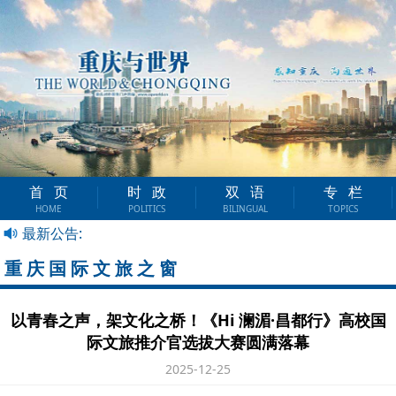
首页
时政
双语
专栏
HOME
POLITICS
BILINGUAL
TOPICS
最新公告:
重庆国际文旅之窗
以青春之声，架文化之桥！《Hi 澜湄·昌都行》高校国
际文旅推介官选拔大赛圆满落幕
2025-12-25