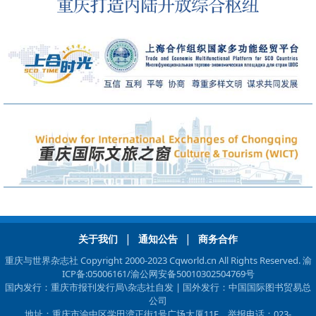
|
|
关于我们
通知公告
商务合作
重庆与世界杂志社 Copyright 2000-2023 Cqworld.cn All Rights Reserved.
渝
ICP备:05006161
/渝公网安备50010302504769号
国内发行：重庆市报刊发行局\杂志社自发 | 国外发行：中国国际图书贸易总
公司
地址：重庆市渝中区学田湾正街1号广场大厦11F，举报电话：023-