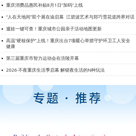
重庆消费品惠民补贴8月1日“加码”上线
“人在天地间”双个展在渝启幕 江碧波艺术与郑巧雪花道跨界对话
遛娃一键可查！重庆城市公园亲子活动地图更新
高温“硬核保护”上线！重庆出台7项暖心举措守护环卫工人安全
健康
第三届重庆市智力运动会在涪陵开幕
2026·不夜重庆生活季启幕 解锁夜生活的N种玩法