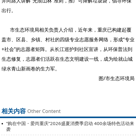
并向路人讲解“无痕山林”准则，推广可降解垃圾袋，倡导环保
出行。
市生态环境局相关负责人介绍，近年来，重庆已构建起覆
盖市、区县、乡镇、村社的四级专业志愿服务网络，形成“专业
+社会”的志愿者矩阵。从长江巡护到社区宣讲，从环保普法到
生态修复，志愿者们活跃在生态文明建设一线，成为绘就山城
绿水青山新画卷的生力军。
图/市生态环境局
相关内容
Other Content
“购在中国・爱尚重庆”2026盛夏消费季启动 400余场特色活动来
袭