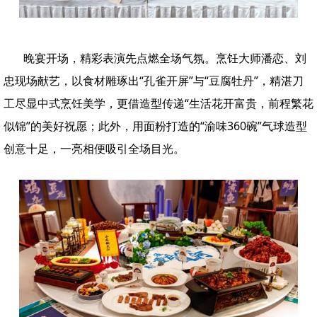
晚宴开场，精彩表演先点燃全场气氛。烹饪大师潘恋、刘
忠现场献艺，以食材雕琢出“孔雀开屏”与“豆腐牡丹”，精湛刀
工尽显中式烹饪美学，更借造型传递“生活花开富贵，前程繁花
似锦”的美好祝愿；此外，用面粉打造的“渝味360碗”气球造型
创意十足，一亮相便吸引全场目光。