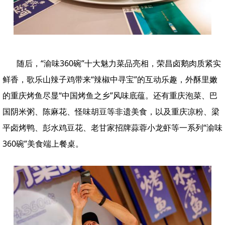
随后，“渝味360碗”十大魅力菜品亮相，荣昌卤鹅肉质紧实
鲜香，歌乐山辣子鸡带来“辣椒中寻宝”的互动乐趣，外酥里嫩
的重庆烤鱼尽显“中国烤鱼之乡”风味底蕴。还有重庆泡菜、巴
国阴米粥、陈麻花、怪味胡豆等非遗美食，以及重庆凉粉、梁
平卤烤鸭、彭水鸡豆花、老甘家招牌蒜蓉小龙虾等一系列“渝味
360碗”美食端上餐桌。