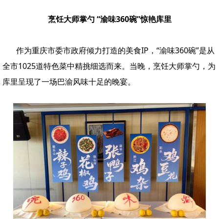
烹饪大师掌勺 “渝味360碗”惊艳库里
作为重庆市委市政府倾力打造的美食IP，“渝味360碗”是从
全市1025道特色菜中精挑细选而来。当晚，烹饪大师掌勺，为
库里呈现了一场巴渝风味十足的晚宴。