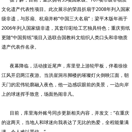
文化遗产代表性项目。此次展示的荣昌折扇于2008年列入国家
级非遗，与苏扇、杭扇并称“中国三大名扇”；梁平木版年画于
2006年列入国家级非遗，其套印彩绘工艺独具特色；重庆剪纸
更随“中国剪纸”项目入选联合国教科文组织人类口头和非物质
遗产代表作名录。
夜幕降临，活动接近尾声，库里登上游轮甲板，伴着徐徐
江风开启两江夜游。当洪崖洞吊脚楼的璀璨灯火倒映江面，朝
天门的宏伟轮廓融入夜色，他一边感叹眼前的美景，一边向岸
上的球迷挥手致意，场面热闹非凡。
目前，库里海外账号同步更新相关内容，并发文：“在重庆
的这两天，当地人和球迷向我表达了无比的热爱，全程能量满
满，令人难以置信。”