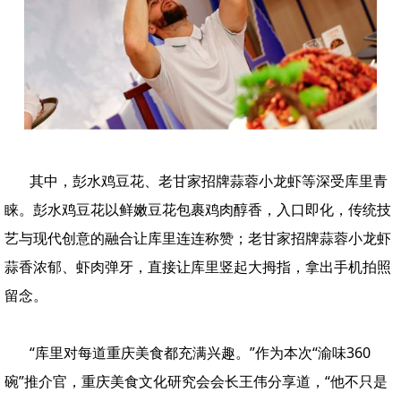
其中，彭水鸡豆花、老甘家招牌蒜蓉小龙虾等深受库里青
睐。彭水鸡豆花以鲜嫩豆花包裹鸡肉醇香，入口即化，传统技
艺与现代创意的融合让库里连连称赞；老甘家招牌蒜蓉小龙虾
蒜香浓郁、虾肉弹牙，直接让库里竖起大拇指，拿出手机拍照
留念。
“库里对每道重庆美食都充满兴趣。”作为本次“渝味360
碗”推介官，重庆美食文化研究会会长王伟分享道，“他不只是