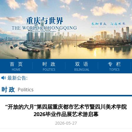
首页
时政
双语
专栏
HOME
POLITICS
BILINGUAL
TOPICS
最新公告:
时政
Politics
“开放的六月”第四届重庆都市艺术节暨四川美术学院
2026毕业作品展艺术游启幕
2026-05-27