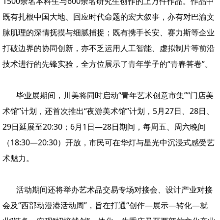
1500余名本科生与600余名研究生创作的上万件作品。作品中
既有扎根中国大地、回应时代命题的宏大叙事，亦有对巴渝文
脉肌理的深情抚摸与细腻捕捉；既有携手长安、赛力斯等企业
打破边界的协同创新，亦不乏运用人工智能、虚拟制片等前沿
技术进行的先锋实验，全方位展示了青年学子的“青春答卷”。
毕业展期间，川美将同时启动“青年艺术创意市集”“门店美
术馆”计划，还首次推出“夜游美术馆”计划，5月27日、28日、
29日延展至20:30；6月1日—28日期间，每周五、周六晚间
（18:30—20:30）开放，市民可在华灯与星光中沉浸式感受艺
术魅力。
活动期间还将举办艺术品交易专场对接会、设计产业对接
会及“西部动漫港活动周”，旨在打通“创作—展示—转化—就