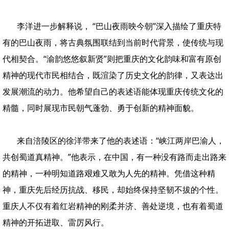
李洋进一步解释说， “巴山夜雨映今朝”深入描绘了重庆特
有的巴山夜雨，将古典氛围联结到当前时代背景，使传统与现
代相契合。“渝韵悠悠叙新贤”则把重庆的文化韵味和富有原创
精神的现代市民相结合，既渲染了历史文化的韵律，又表达出
发展潮流的动力。他希望自己的表述语能体现重庆传统文化的
精髓，同时展现市民朝气蓬勃、勇于创新的精神面貌。
来自涪陵区的徐洋带来了他的表述语：“峡江两岸巴渝人，
共创蜀道真精神。”他表示，在中国，有一种没有路而走出路来
的精神，一种明知道路艰难又敢为人先的精神。凭借这种精
神，重庆先后经历抗战、移民，却始终保持坚韧不拔的个性。
重庆人不仅有着红岩精神的刚柔并济、善处逆境，也有着蜀道
精神的开拓进取、雷厉风行。