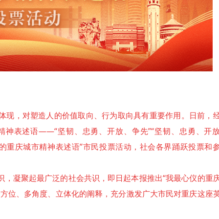
体现，对塑造人的价值取向、行为取向具有重要作用。日前，
神表述语——“坚韧、忠勇、开放、争先”“坚韧、忠勇、开
仪的重庆城市精神表述语”市民投票活动，社会各界踊跃投票和
识，凝聚起最广泛的社会共识，即日起本报推出“我最心仪的重
全方位、多角度、立体化的阐释，充分激发广大市民对重庆这座