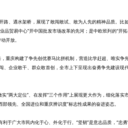
开路、遇水架桥，展现了敢闯敢试、敢为人先的精神品质。比
业品贸易中心”开中国批发市场改革的先河；是中欧班列的“开拓
带动开放。
来，重庆构建了争先创优赛马比拼机制，营造比学赶超、唯实争
闯、企业敢干、群众敢首创，全市上下呈现出奋勇争先建设现
做实“两大定位”、在发挥“三个作用”上展现更大作为，细化落实
“西部领先、全国进位和重庆辨识度”标志性成果的奋进姿态。
利于广大市民内化于心、外化于行。“坚韧”是意志品质，“忠勇