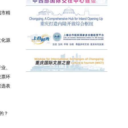
城市精
文化源
行业、
投票环
候选表
的？