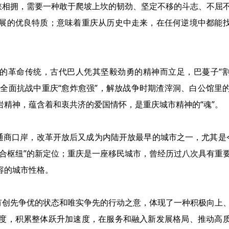
峡相拥，需要一种敢于爬坡上坎的韧劲、坚定不移的斗志、不屈
展的优良特质；意味着重庆从历史中走来，在任何逆境中都能
荣的革命传统，古代巴人凭其坚毅劲勇的精神而立足，巴蔓子“
；全面抗战中重庆“愈炸愈强”，解放战争时期渣滓洞、白公馆里
精神，蕴含着和衷共济的爱国情怀，是重庆城市精神的“魂”。
通商口岸，改革开放后又成为内陆开放最早的城市之一，尤其是
合枢纽”的新定位；重庆是一座移民城市，曾经历过八次具有重
容的城市性格。
有创先争优的状态和唯实争先的行动之意，体现了一种积极向上
度，积累整体跃升加速度，在服务和融入新发展格局、推动高