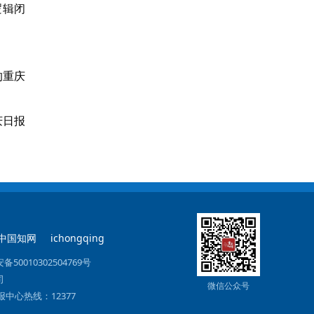
逻辑闭
的重庆
庆日报
中国知网
ichongqing
备50010302504769号
司
微信公众号
中心热线：12377