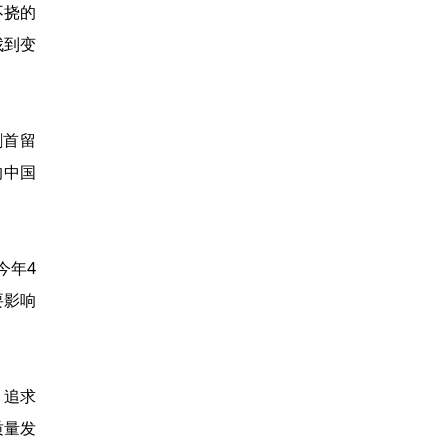
不挠的
找到变
割首留
的中国
今年4
要影响
、追求
质量发