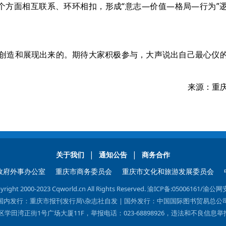
四个方面相互联系、环环相扣，形成“意志—价值—格局—行为”
创造和展现出来的。期待大家积极参与，大声说出自己最心仪
来源：重
|
|
关于我们
通知公告
商务合作
政府外事办公室
重庆市商务委员会
重庆市文化和旅游发展委员会
 2000-2023 Cqworld.cn All Rights Reserved.
渝ICP备:05006161
/渝公网安
国内发行：重庆市报刊发行局\杂志社自发 | 国外发行：中国国际图书贸易总公
学田湾正街1号广场大厦11F，举报电话：023-68898926，违法和不良信息举报