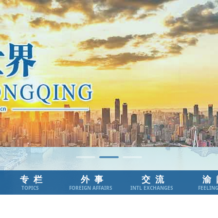
专栏
外事
交流
渝
TOPICS
FOREIGN AFFAIRS
INTL EXCHANGES
FEELIN