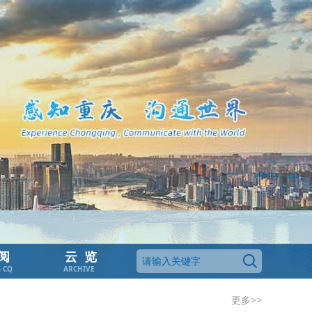
阅
云览
G CQ
ARCHIVE
更多>>