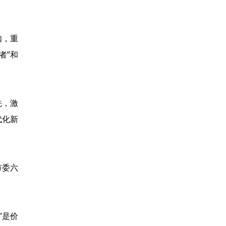
如，重
者”和
先，激
代化新
市委六
”是价