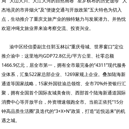
局”“大山大川、大江大河的自然画卷”“星罗棋布的历史遗珍”“人
杰地灵的市井烟火”及“便捷交通与开放政策”五大特色为切入
点，生动推介了重庆文旅产业的独特魅力与发展潜力。并热忱
欢迎冲绳文旅业界来渝考察交流、投资兴业。
渝中区经信委副主任郭玉林以“重庆母城、世界窗口”定位
推介渝中：这里地均GDP72.8亿元/平方公里、社零总额
1466.9亿元，居全市第一，拥有全市最完备的“4311”现代服务
业体系，汇集522家总部企业、1269家规上企业。叠加陆海新
通道等国家战略，15家外国驻渝总领馆、全市70%外资银行汇
聚，拥有全国首个国际友城美食街、西部首个陆海新通道国际
消费中心等开放平台，外资增速领跑全市。当前正依托“15分
钟高品质生活圈”及迭代的“3+X+N”政策，打造“近悦远来”的机
遇之城。