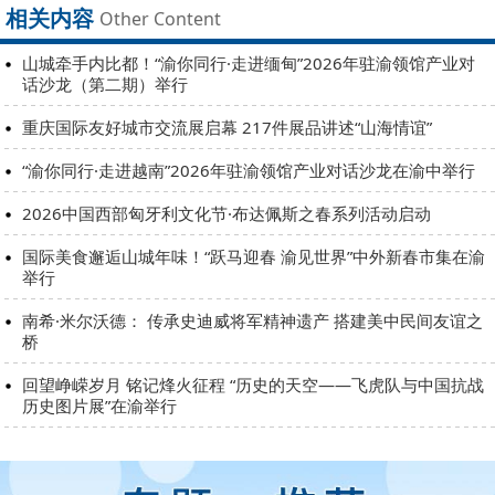
相关内容
Other Content
山城牵手内比都！“渝你同行·走进缅甸”2026年驻渝领馆产业对
话沙龙（第二期）举行
重庆国际友好城市交流展启幕 217件展品讲述“山海情谊”
“渝你同行·走进越南”2026年驻渝领馆产业对话沙龙在渝中举行
2026中国西部匈牙利文化节·布达佩斯之春系列活动启动
国际美食邂逅山城年味！“跃马迎春 渝见世界”中外新春市集在渝
举行
南希·米尔沃德： 传承史迪威将军精神遗产 搭建美中民间友谊之
桥
回望峥嵘岁月 铭记烽火征程 “历史的天空——飞虎队与中国抗战
历史图片展”在渝举行