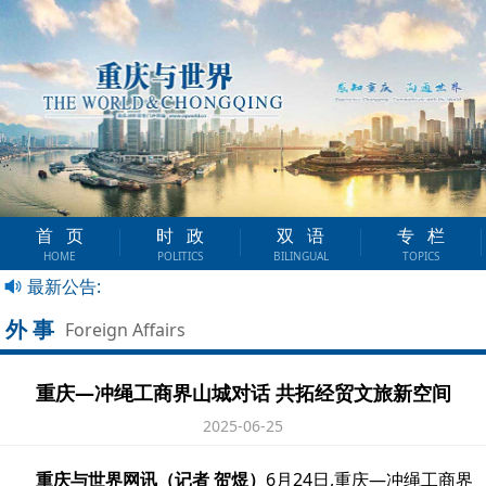
首页
时政
双语
专栏
HOME
POLITICS
BILINGUAL
TOPICS
最新公告:
外事
Foreign Affairs
重庆—冲绳工商界山城对话 共拓经贸文旅新空间
2025-06-25
重庆与世界网讯（记者 贺煜）
6月24日,重庆—冲绳工商界