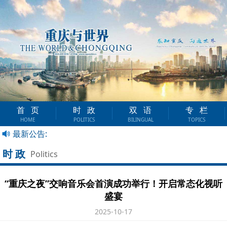
首页
时政
双语
专栏
HOME
POLITICS
BILINGUAL
TOPICS
最新公告:
时政
Politics
‌“重庆之夜”交响音乐会首演成功举行！开启常态化视听
盛宴
2025-10-17