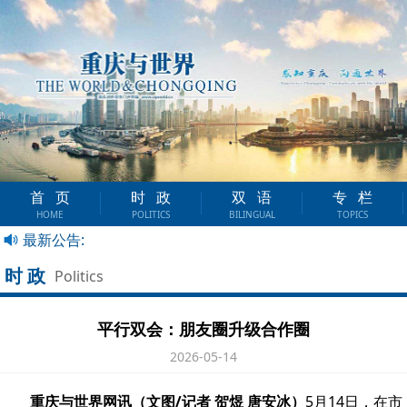
首页
时政
双语
专栏
HOME
POLITICS
BILINGUAL
TOPICS
最新公告:
时政
Politics
平行双会：朋友圈升级合作圈
2026-05-14
重庆与世界网讯（文图/记者 贺煜 唐安冰）
5月14日，在市